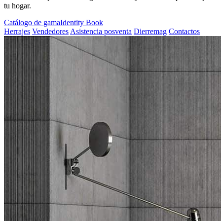
tu hogar.
Catálogo de gama
Identity Book
Herrajes
Vendedores
Asistencia posventa
Dierremag
Contactos