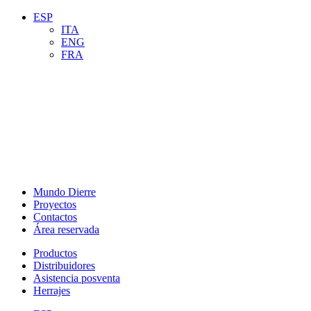
ESP
ITA
ENG
FRA
Mundo Dierre
Proyectos
Contactos
Área reservada
Productos
Distribuidores
Asistencia posventa
Herrajes