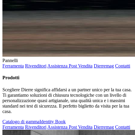
Pannelli
Ferramenta
Rivenditori
Assistenza Post Vendita
Dierremag
Contatti
Prodotti
Scegliere Dierre significa affidarsi a un partner unico per la tua casa.
Ti garantiamo soluzioni di chiusura tecnologiche con un livello di
personalizzazione quasi artigianale, una qualità unica e i massimi
standard nei test di sicurezza. Il perfetto biglietto da visita per la tua
casa.
Catalogo di gamma
Identity Book
Ferramenta
Rivenditori
Assistenza Post Vendita
Dierremag
Contatti