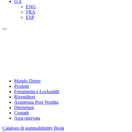
ITA
ENG
FRA
ESP
Mondo Dierre
Prodotti
Ferramenta e Locksmith
Rivenditori
Assistenza Post Vendita
Dierremag
Contatti
Area riservata
Catalogo di gamma
Identity Book