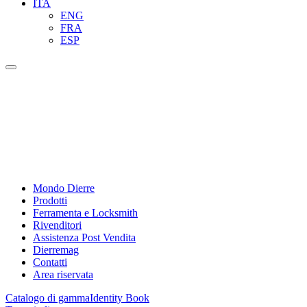
ITA
ENG
FRA
ESP
Mondo Dierre
Prodotti
Ferramenta e Locksmith
Rivenditori
Assistenza Post Vendita
Dierremag
Contatti
Area riservata
Catalogo di gamma
Identity Book