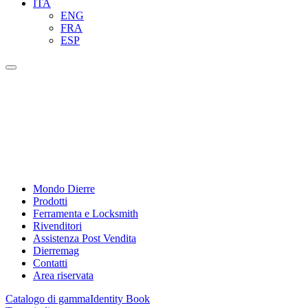
ITA
ENG
FRA
ESP
Mondo Dierre
Prodotti
Ferramenta e Locksmith
Rivenditori
Assistenza Post Vendita
Dierremag
Contatti
Area riservata
Catalogo di gamma
Identity Book