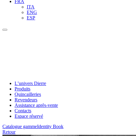
FRA
ITA
ENG
ESP
L’univers Dierre
Produits
Quincailleries
Revendeurs
Assistance après-vente
Contacts
Espace réservé
Catalogue gamme
Identity Book
Retour