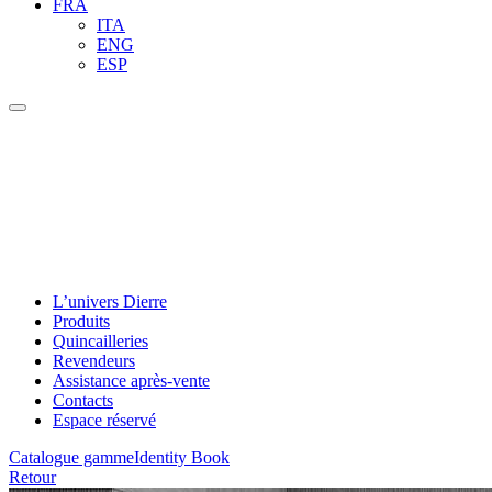
FRA
ITA
ENG
ESP
L’univers Dierre
Produits
Quincailleries
Revendeurs
Assistance après-vente
Contacts
Espace réservé
Catalogue gamme
Identity Book
Retour