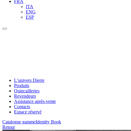
FRA
ITA
ENG
ESP
L’univers Dierre
Produits
Quincailleries
Revendeurs
Assistance après-vente
Contacts
Espace réservé
Catalogue gamme
Identity Book
Retour