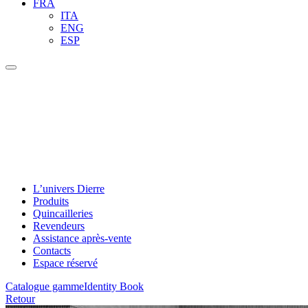
FRA
ITA
ENG
ESP
L’univers Dierre
Produits
Quincailleries
Revendeurs
Assistance après-vente
Contacts
Espace réservé
Catalogue gamme
Identity Book
Retour