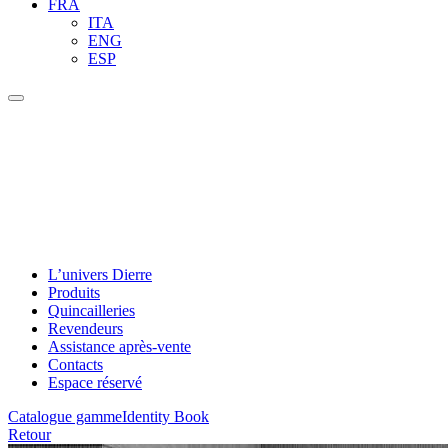
FRA
ITA
ENG
ESP
L’univers Dierre
Produits
Quincailleries
Revendeurs
Assistance après-vente
Contacts
Espace réservé
Catalogue gamme
Identity Book
Retour