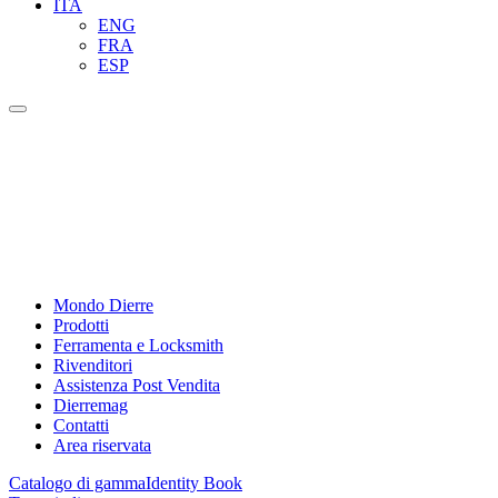
ITA
ENG
FRA
ESP
Mondo Dierre
Prodotti
Ferramenta e Locksmith
Rivenditori
Assistenza Post Vendita
Dierremag
Contatti
Area riservata
Catalogo di gamma
Identity Book