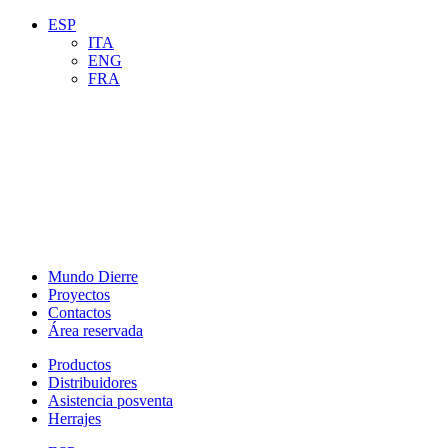
ESP
ITA
ENG
FRA
Mundo Dierre
Proyectos
Contactos
Área reservada
Productos
Distribuidores
Asistencia posventa
Herrajes