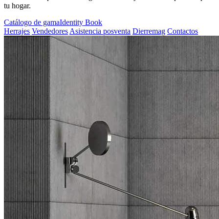
tu hogar.
Catálogo de gama
Identity Book
Herrajes
Vendedores
Asistencia posventa
Dierremag
Contactos