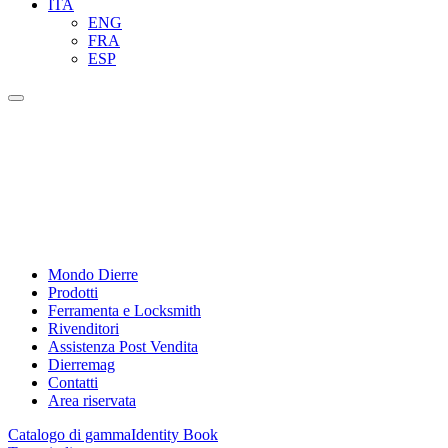
ITA
ENG
FRA
ESP
Mondo Dierre
Prodotti
Ferramenta e Locksmith
Rivenditori
Assistenza Post Vendita
Dierremag
Contatti
Area riservata
Catalogo di gamma
Identity Book