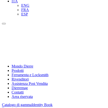
ITA
ENG
FRA
ESP
Mondo Dierre
Prodotti
Ferramenta e Locksmith
Rivenditori
Assistenza Post Vendita
Dierremag
Contatti
Area riservata
Catalogo di gamma
Identity Book