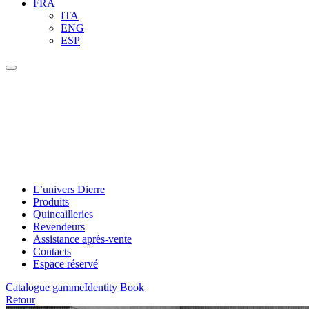
FRA
ITA
ENG
ESP
L’univers Dierre
Produits
Quincailleries
Revendeurs
Assistance après-vente
Contacts
Espace réservé
Catalogue gamme
Identity Book
Retour