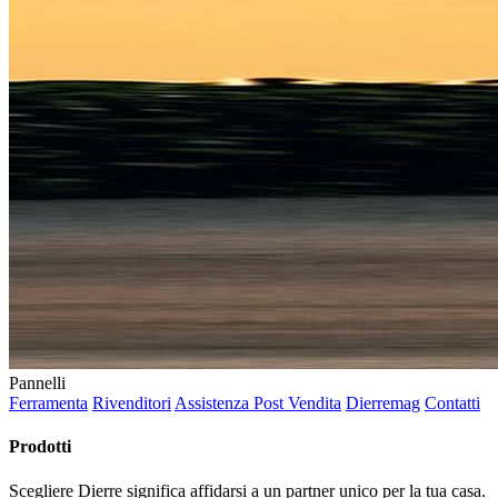
Pannelli
Ferramenta
Rivenditori
Assistenza Post Vendita
Dierremag
Contatti
Prodotti
Scegliere Dierre significa affidarsi a un partner unico per la tua casa.