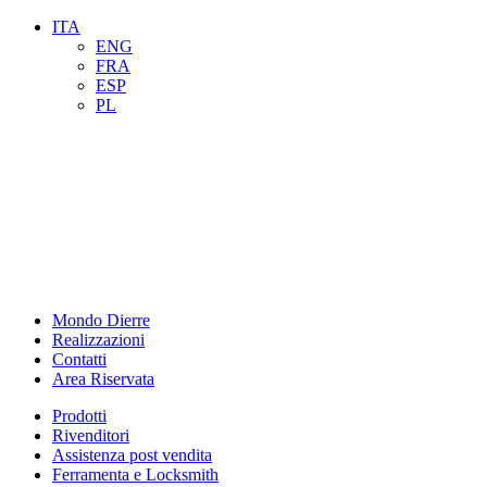
ITA
ENG
FRA
ESP
PL
Mondo Dierre
Realizzazioni
Contatti
Area Riservata
Prodotti
Rivenditori
Assistenza post vendita
Ferramenta e Locksmith