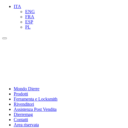
ITA
ENG
FRA
ESP
PL
Mondo Dierre
Prodotti
Ferramenta e Locksmith
Rivenditori
Assistenza Post Vendita
Dierremag
Contatti
Area riservata