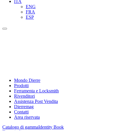
ITA
ENG
FRA
ESP
Mondo Dierre
Prodotti
Ferramenta e Locksmith
Rivenditori
Assistenza Post Vendita
Dierremag
Contatti
Area riservata
Catalogo di gamma
Identity Book