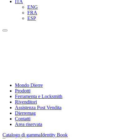
ITA
ENG
FRA
ESP
Mondo Dierre
Prodotti
Ferramenta e Locksmith
Rivenditori
Assistenza Post Vendita
Dierremag
Contatti
Area riservata
Catalogo di gamma
Identity Book