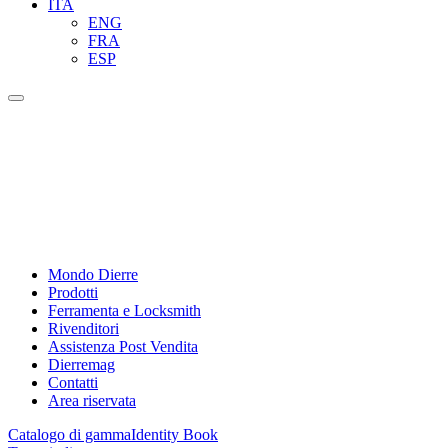
ITA
ENG
FRA
ESP
Mondo Dierre
Prodotti
Ferramenta e Locksmith
Rivenditori
Assistenza Post Vendita
Dierremag
Contatti
Area riservata
Catalogo di gamma
Identity Book