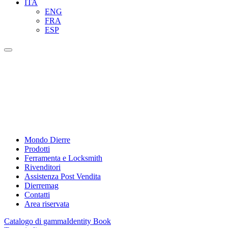
ITA
ENG
FRA
ESP
Mondo Dierre
Prodotti
Ferramenta e Locksmith
Rivenditori
Assistenza Post Vendita
Dierremag
Contatti
Area riservata
Catalogo di gamma
Identity Book